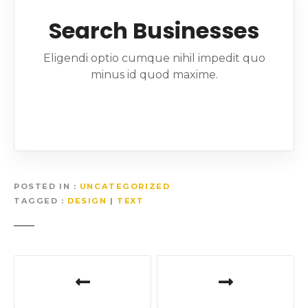
Search Businesses
Eligendi optio cumque nihil impedit quo
minus id quod maxime.
POSTED IN
UNCATEGORIZED
TAGGED
DESIGN
|
TEXT
P
o